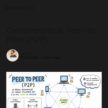
Make in Lab
Comprendre le Peer-to-
Peer (P2P)
Florian
16 mai 2026
—
4 min read