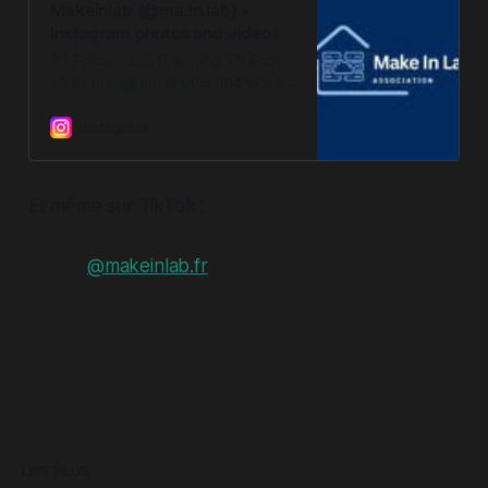
Makeinlab (@ma.in.lab) •
Instagram photos and videos
20 Followers, 5 Following, 79 Posts
- See Instagram photos and videos
from Makeinlab (@ma.in.lab)
Instagram
Et même sur TikTok :
@makeinlab.fr
LIRE PLUS