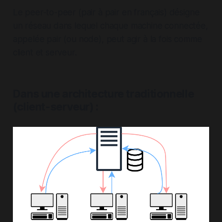
Le peer-to-peer (pair à pair en français) désigne
un réseau dans lequel chaque machine connectée,
appelée pair (ou node), peut agir à la fois comme
client et serveur.
Dans une architecture traditionnelle
(client-serveur) :