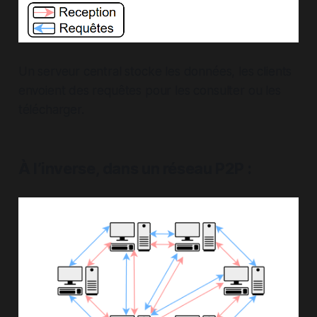
Un serveur central stocke les données, les clients
envoient des requêtes pour les consulter ou les
télécharger.
À l’inverse, dans un réseau P2P :