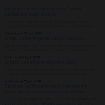
Administrez vos conteneurs Docker
facilement avec Arcane
Si vous avez pour habitude d'utiliser Docker et Docker
Compose afin d'héberger vos services, mais que vous
vous retrouvez avec un assez grand nombre de conteneurs
Par Jimmy
05 août 2026
à administrer sur une machine, Arcane peut être une des
Gitea : Créer et gérer des utilisateurs
solutions intéressante pour vous aider à vous organiser
avec vos
Cet article s'inscrit dans la continuité de la série consacrée
à la mise en place et à la configuration de Gitea. Nous
continuons cette fois sur la création et la gestion des
Par Lucas
29 juil. 2026
comptes utilisateurs sur Gitea depuis l'interface web admin
Qu’est-ce que le protocole LoRa ?
et en interface de ligne de
Dans cet article, nous allons découvrir le protocole LoRa
(Long Range), souvent méconnu. Nous verrons son
fonctionnement ainsi que les raisons pour lesquelles ce
Par Florian
22 juil. 2026
protocole peut s’avérer intéressant dans de nombreux cas
Partager facilement des fichiers entre
d’usage. Comment fonctionne le protocole LoRa ? Le
appareils à proximité avec LocalSend
protocole LoRa repose sur une communication radio à très
Aujourd'hui, partager des fichiers comme des photos, des
vidéos ou même des PDF entre appareils à proximité est