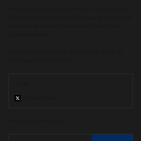
Pour nous aider à nous améliorer, n'hésitez pas à
faire part de vos avis en commentaires ou même à
poser vos questions si vous avez besoin d'aide
supplémentaire.
Vous pouvez également partager cet article et
nous suivre sur Twitter/X :
x.com
X (formerly Twitter)
ainsi que sur Instagram :