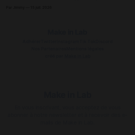
une tâche qui peut être contrariant sur plusieurs points.
Par Jimmy
15 juil. 2026
Pour des appareils de même marque, comme ceux d'Apple,
c'est plutôt simple en utilisant AirDrop ou une
Make in Lab
Adhérer
Twitter
Instagram
Tik Tok
Discord
Nos Partenaires
Mentions légales
créé par
Make in Lab
Make in Lab
En vous inscrivant, vous acceptez de vous
abonner à notre newsletter et à recevoir des e-
mails de Make in Lab.