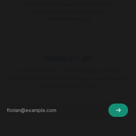
Adhérer
Twitter
Instagram
Tik Tok
Discord
Nos Partenaires
Mentions légales
créé par
Make in Lab
Make in Lab
En vous inscrivant, vous acceptez de vous
abonner à notre newsletter et à recevoir des e-
mails de Make in Lab.