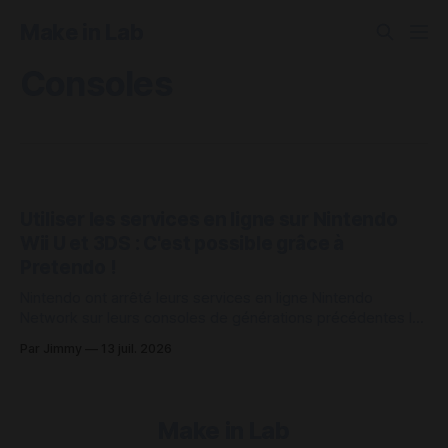
Make in Lab
Consoles
Utiliser les services en ligne sur Nintendo
Wii U et 3DS : C'est possible grâce à
Pretendo !
Nintendo ont arrêté leurs services en ligne Nintendo
Network sur leurs consoles de générations précédentes le
9 avril 2024, ces services qui permettaient entre-autres de
Par Jimmy
13 juil. 2026
jouer aux jeux en ligne de ces consoles, de partager ses
parties et même de discuter sur le réseau social Miiverse,
sont désormais fermés
Make in Lab