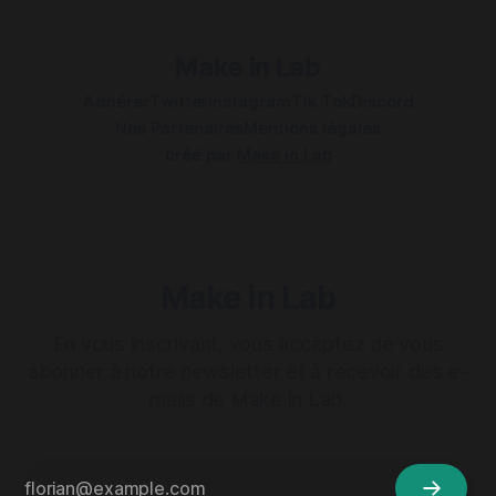
usurpants souvent des sites du gourvernement français ou
des
Make in Lab
Adhérer
Twitter
Instagram
Tik Tok
Discord
Nos Partenaires
Mentions légales
créé par
Make in Lab
Make in Lab
En vous inscrivant, vous acceptez de vous
abonner à notre newsletter et à recevoir des e-
mails de Make in Lab.