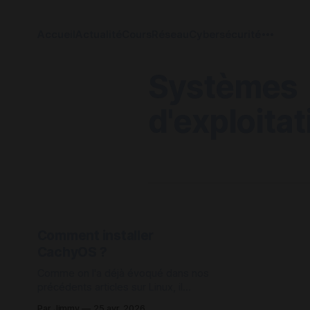
Accueil
Actualité
Cours
Réseau
Cybersécurité
Systèmes
d'exploitat
Comment installer
CachyOS ?
Comme on l'a déjà évoqué dans nos
précédents articles sur Linux, il
existe de nombreuses distributions
Par Jimmy
25 avr. 2026