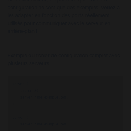
configuration ne sont que des exemples. Veillez à
les adapter en fonction des ports réellement
utilisés pour communiquer avec le serveur en
arrière-plan !
Exemple du fichier de configuration complet avec
plusieurs serveurs :
server {

    listen 80;

    server_name exemple.com;

}

server {

    server_name exemple.com;
