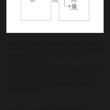
Quand un utilisateur va vouloir se rendre sur votre
site web, il va entrer l'adresse IP de votre reverse
proxy côté WAN avec le serveur que vous
souhaiter en mettant
"http://IpDeVotreReverseProxy/gitea" par exemple
et le reverse proxy va faire la connexion ! Si vous
utilisez un nom de domaine vous entrerez alors
celui-ci à la de l'IP.