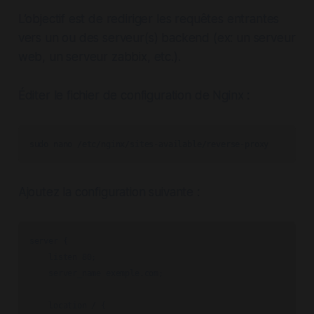
L’objectif est de rediriger les requêtes entrantes
vers un ou des serveur(s) backend (ex: un serveur
web, un serveur zabbix, etc.).
Éditer le fichier de configuration de Nginx :
sudo nano /etc/nginx/sites-available/reverse-proxy
Ajoutez la configuration suivante :
server {

    listen 80;

    server_name exemple.com;

    location / {
