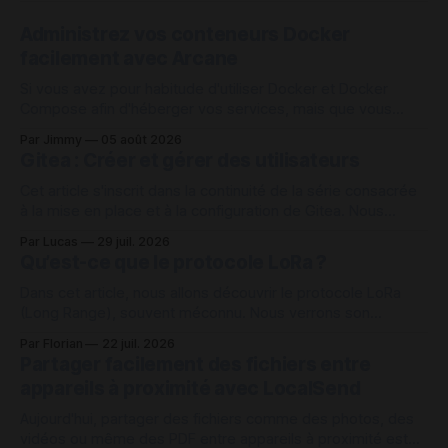
Administrez vos conteneurs Docker
facilement avec Arcane
Si vous avez pour habitude d'utiliser Docker et Docker
Compose afin d'héberger vos services, mais que vous
vous retrouvez avec un assez grand nombre de conteneurs
Par Jimmy
05 août 2026
à administrer sur une machine, Arcane peut être une des
Gitea : Créer et gérer des utilisateurs
solutions intéressante pour vous aider à vous organiser
avec vos
Cet article s'inscrit dans la continuité de la série consacrée
à la mise en place et à la configuration de Gitea. Nous
continuons cette fois sur la création et la gestion des
Par Lucas
29 juil. 2026
comptes utilisateurs sur Gitea depuis l'interface web admin
Qu’est-ce que le protocole LoRa ?
et en interface de ligne de
Dans cet article, nous allons découvrir le protocole LoRa
(Long Range), souvent méconnu. Nous verrons son
fonctionnement ainsi que les raisons pour lesquelles ce
Par Florian
22 juil. 2026
protocole peut s’avérer intéressant dans de nombreux cas
Partager facilement des fichiers entre
d’usage. Comment fonctionne le protocole LoRa ? Le
appareils à proximité avec LocalSend
protocole LoRa repose sur une communication radio à très
Aujourd'hui, partager des fichiers comme des photos, des
vidéos ou même des PDF entre appareils à proximité est