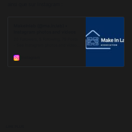
ainsi que sur Instagram :
Makeinlab (@ma.in.lab) •
Instagram photos and videos
20 Followers, 5 Following, 79 Posts
- See Instagram photos and videos
from Makeinlab (@ma.in.lab)
Instagram
LIRE PLUS