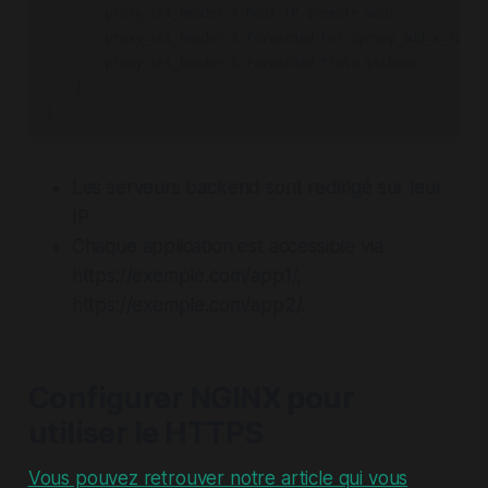
        proxy_set_header X-Real-IP $remote_addr;

        proxy_set_header X-Forwarded-For $proxy_add_x_forwar
        proxy_set_header X-Forwarded-Proto $scheme;

    }

Les serveurs backend sont redirigé sur leur
IP
Chaque application est accessible via
https://exemple.com/app1/,
https://exemple.com/app2/.
Configurer NGINX pour
utiliser le HTTPS
Vous pouvez retrouver notre article qui vous