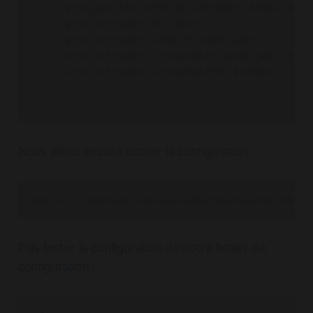
        proxy_pass http://192.168.1.40:3000;  # Redirige ver
        proxy_set_header Host $host;

        proxy_set_header X-Real-IP $remote_addr;

        proxy_set_header X-Forwarded-For $proxy_add_x_forwar
        proxy_set_header X-Forwarded-Proto $scheme;

    }

Nous allons ensuite activer la configuration :
sudo ln -s /etc/nginx/sites-available/reverse-proxy /etc/ng
Puis tester la configuration de notre fichier de
configuration :