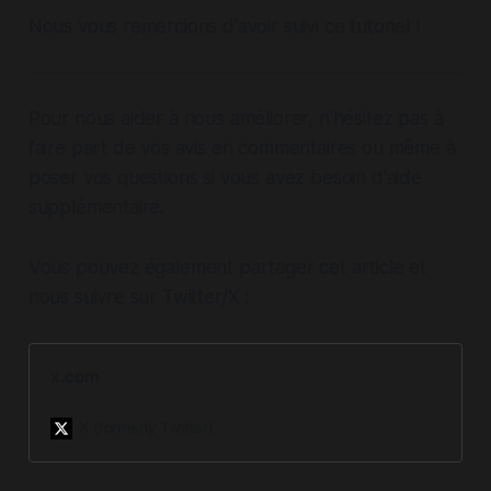
Nous vous remercions d'avoir suivi ce tutoriel !
Pour nous aider à nous améliorer, n'hésitez pas à
faire part de vos avis en commentaires ou même à
poser vos questions si vous avez besoin d'aide
supplémentaire.
Vous pouvez également partager cet article et
nous suivre sur Twitter/X :
x.com
X (formerly Twitter)