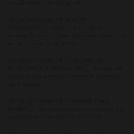
nom de domaine il a été appelé.
proxy_set_header X-Real-IP
: Cette ligne permet d'envoyer
$remote_addr;
l'adresse IP réelle du client au serveur backend au
lieu de l'adresse IP de NGINX.
proxy_set_header X-Forwarded-For
: Cela permet
$proxy_add_x_forwarded_for;
de voir et lister toutes les adresses IP traversées
par la requête.
proxy_set_header X-Forwarded-Proto
: Cela indique au serveur backend si la
$scheme;
requête initiale était en HTTP ou HTTPS.
Bien évidemment, les ports indiqués dans la