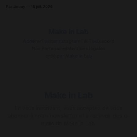
une tâche qui peut être contrariant sur plusieurs points.
Par Jimmy
15 juil. 2026
Pour des appareils de même marque, comme ceux d'Apple,
c'est plutôt simple en utilisant AirDrop ou une
Make in Lab
Adhérer
Twitter
Instagram
Tik Tok
Discord
Nos Partenaires
Mentions légales
créé par
Make in Lab
Make in Lab
En vous inscrivant, vous acceptez de vous
abonner à notre newsletter et à recevoir des e-
mails de Make in Lab.