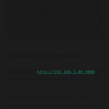
        proxy_pass http://192.168.1.40:3000;  

        proxy_set_header Host $host;

        proxy_set_header X-Real-IP $remote_addr;

        proxy_set_header X-Forwarded-For $proxy_add_x_forwar
        proxy_set_header X-Forwarded-Proto $scheme;

    }
Explication de la configuration :
:
proxy_pass
http://192.168.1.40:3000
;
NGINX redirige les requêtes vers l'adresse IP vers
192.168.1.40 sur le port 3000.
: Ceci
proxy_set_header Host $host;
permet au serveur backend de savoir sous quel