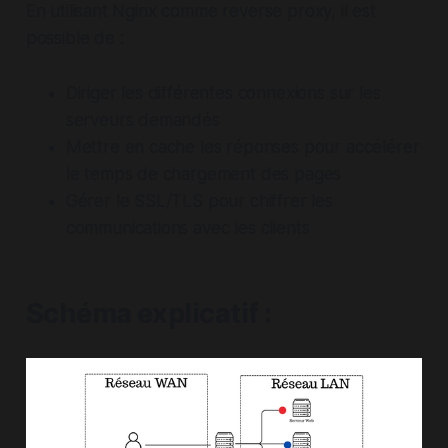
En utilisant Nginx comme reverse proxy, il est
possible de :
Diriger les différentes connexions sur les
serveurs demandés
Mettre en cache les réponses pour accélérer
le temps de chargement des pages
Gérer le SSL/TLS pour chiffrer les
communications avec les clients
Schéma explicatif :