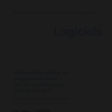
Accueil
Actualité
Cours
Réseau
Cybersécurité
Logiciels
Comment désactiver les
programmes qui se
lancent au démarrage
dans Windows 11
Si vous êtes arrivé jusqu'ici, c'est
sûrement parce que vous avez
remarqué que lorsque votre
Par Lucas
13 juin 2026