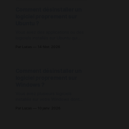
: Comment l’installer ?Envie de
Comment désinstaller un
passer sur Linux ? Suivez ce tutoriel
logiciel proprement sur
pas à pas pour savoir comment
Ubuntu ?
Vous avez des applications ou des
logiciels installés sur Ubuntu qui
vous prennent de la place et que
Par Lucas
14 févr. 2026
vous n'utilisez plus ? Alors vous
êtes au bon endroit pour savoir
comment il est possible de les
désinstaller de façon proprement
Comment désinstaller un
afin de vous faire libérer de l'espace
logiciel proprement sur
Windows ?
Vous avez plusieurs logiciels
installés sur votre Windows dont
vous n'avez plus utilité, ou tout
Par Lucas
10 janv. 2026
simplement que vous souhaitez
faire libérer de l'espace de
stockage ? Eh bien, si vous ne le
saviez pas encore, il est possible