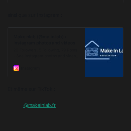
ainsi que sur Instagram :
Makeinlab (@ma.in.lab) •
Instagram photos and videos
20 Followers, 5 Following, 79 Posts
- See Instagram photos and videos
from Makeinlab (@ma.in.lab)
Instagram
Et même sur TikTok :
@makeinlab.fr