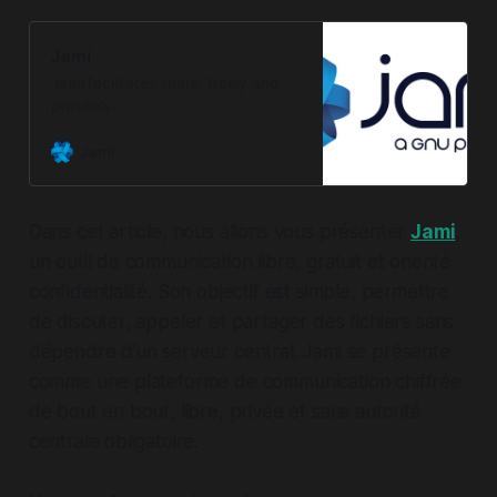
Jami
Jami facilitates share, freely and
privately.
Jami
Dans cet article, nous allons vous présenter
Jami
,
un outil de communication libre, gratuit et orienté
confidentialité. Son objectif est simple, permettre
de discuter, appeler et partager des fichiers sans
dépendre d’un serveur central. Jami se présente
comme une plateforme de communication chiffrée
de bout en bout, libre, privée et sans autorité
centrale obligatoire.