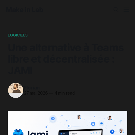
Make in Lab
LOGICIELS
Une alternative à Teams
libre et décentralisée :
JAMI
Florian
27 mai 2026
—
4 min read