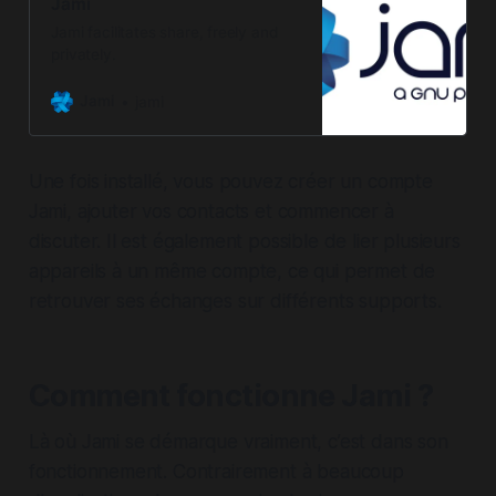
Jami
Jami facilitates share, freely and
privately.
Jami
jami
Une fois installé, vous pouvez créer un compte
Jami, ajouter vos contacts et commencer à
discuter. Il est également possible de lier plusieurs
appareils à un même compte, ce qui permet de
retrouver ses échanges sur différents supports.
Comment fonctionne Jami ?
Là où Jami se démarque vraiment, c’est dans son
fonctionnement. Contrairement à beaucoup