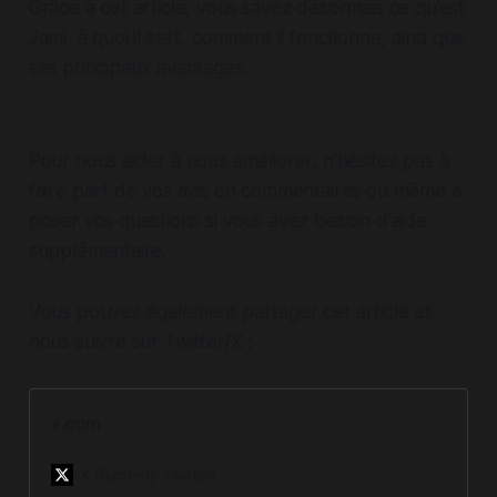
Grâce à cet article, vous savez désormais ce qu’est
Jami, à quoi il sert, comment il fonctionne, ainsi que
ses principaux avantages.
Pour nous aider à nous améliorer, n'hésitez pas à
faire part de vos avis en commentaires ou même à
poser vos questions si vous avez besoin d'aide
supplémentaire.
Vous pouvez également partager cet article et
nous suivre sur Twitter/X :
x.com
X (formerly Twitter)