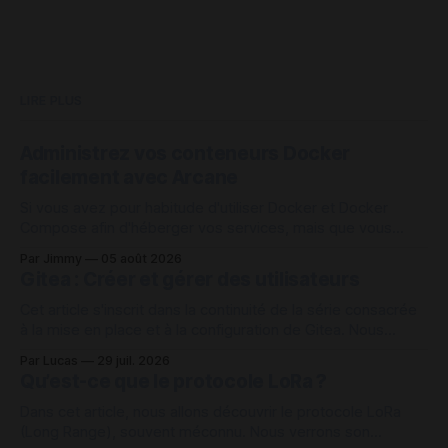
LIRE PLUS
Administrez vos conteneurs Docker
facilement avec Arcane
Si vous avez pour habitude d'utiliser Docker et Docker
Compose afin d'héberger vos services, mais que vous
vous retrouvez avec un assez grand nombre de conteneurs
Par Jimmy
05 août 2026
à administrer sur une machine, Arcane peut être une des
Gitea : Créer et gérer des utilisateurs
solutions intéressante pour vous aider à vous organiser
avec vos
Cet article s'inscrit dans la continuité de la série consacrée
à la mise en place et à la configuration de Gitea. Nous
continuons cette fois sur la création et la gestion des
Par Lucas
29 juil. 2026
comptes utilisateurs sur Gitea depuis l'interface web admin
Qu’est-ce que le protocole LoRa ?
et en interface de ligne de
Dans cet article, nous allons découvrir le protocole LoRa
(Long Range), souvent méconnu. Nous verrons son