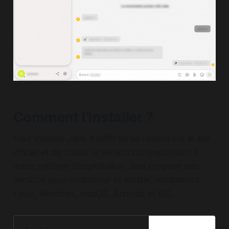
Comment l’installer ?
Pour installer Jami, il suffit de se rendre sur le site
officiel et de choisir la version correspondant à
votre système d’exploitation. Jami propose des
versions pour ordinateur et mobile, notamment
Linux, Windows, macOS, Android et iOS.