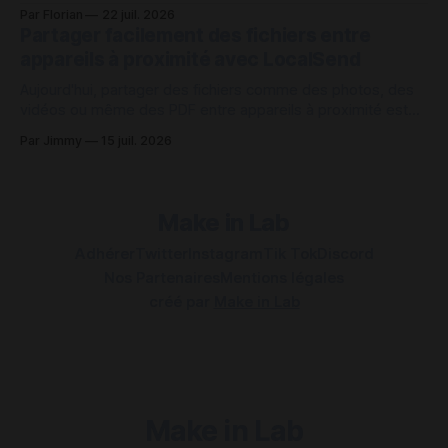
fonctionnement ainsi que les raisons pour lesquelles ce
Par Florian
22 juil. 2026
protocole peut s’avérer intéressant dans de nombreux cas
Partager facilement des fichiers entre
d’usage. Comment fonctionne le protocole LoRa ? Le
appareils à proximité avec LocalSend
protocole LoRa repose sur une communication radio à très
Aujourd'hui, partager des fichiers comme des photos, des
vidéos ou même des PDF entre appareils à proximité est
une tâche qui peut être contrariant sur plusieurs points.
Par Jimmy
15 juil. 2026
Pour des appareils de même marque, comme ceux d'Apple,
c'est plutôt simple en utilisant AirDrop ou une
Make in Lab
Adhérer
Twitter
Instagram
Tik Tok
Discord
Nos Partenaires
Mentions légales
créé par
Make in Lab
Make in Lab