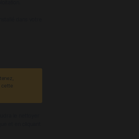
oitation.
nstallé dans votre
 tenez,
 cette
faudra le nettoyer
ue et en cliquant