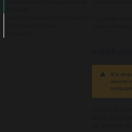
Initialisation d'un disque dur sur
virtuels de vos V
Proxmox
Ajouter le disque en tant qu'espace
Pour pallier à cel
de stockage Proxmox
serveur en tant q
Conclusion
Initialisa
⚠️
Si le dis
assurez-v
manipulati
Après avoir ajou
depuis la page "
D
sur "
Nettoyer le