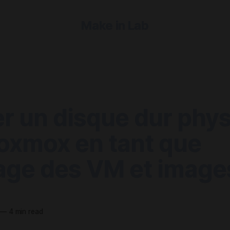
Make in Lab
er un disque dur phy
roxmox en tant que
age des VM et image
—
4 min read