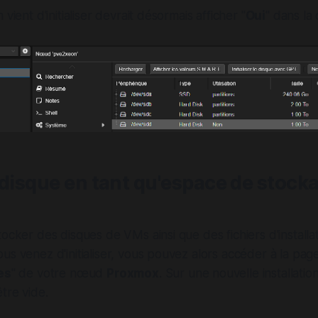
 vient d'initialiser devrait désormais afficher "
Oui
" dans la
 disque en tant qu'espace de stock
tocker des disques de VMs ainsi que des fichiers d'installat
us venez d'initialiser, vous pouvez alors accéder à la page
es
" de votre nœud
Proxmox
. Sur une nouvelle installati
tre vide.