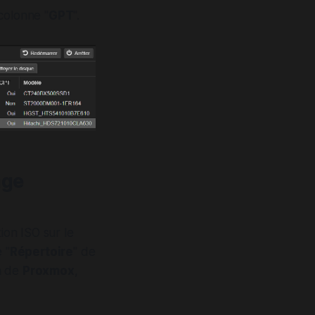
 colonne "
GPT
".
age
ion ISO sur le
 "
Répertoire
" de
on de
Proxmox
,