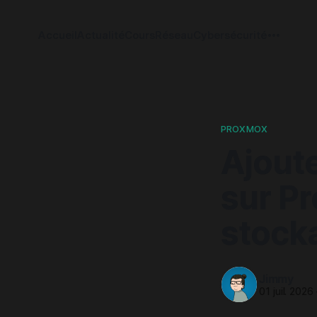
Accueil
Actualité
Cours
Réseau
Cybersécurité
PROXMOX
Ajout
sur P
stock
Jimmy
01 juil. 2026