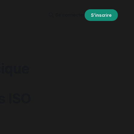
Se connecter
S'inscrire
sique
s ISO