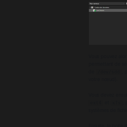
Vous pouvez alors
permettant de sél
de
, 
/dev/sdd
votre nœud).
Vous devez ensuit
et
, 
ext4
xfs
systèmes de fichie
Ensuite, la boite