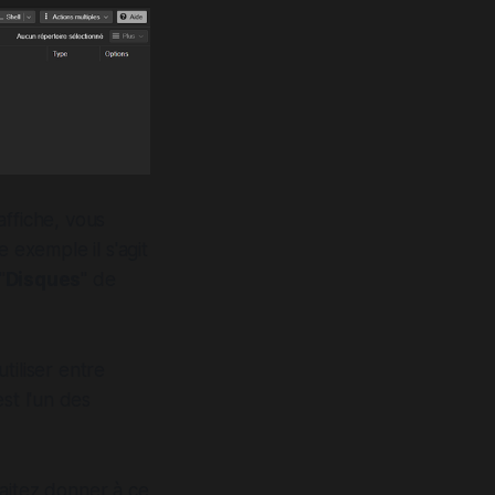
affiche, vous
 exemple il s'agit
"
Disques
" de
tiliser entre
st l'un des
haitez donner à ce