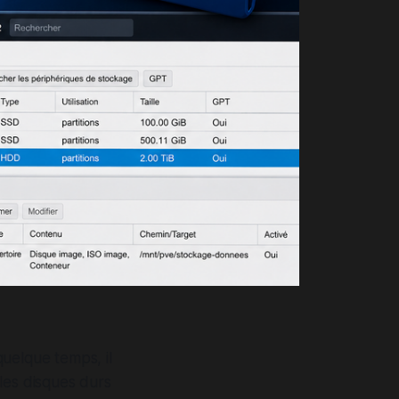
uelque temps, il
les disques durs