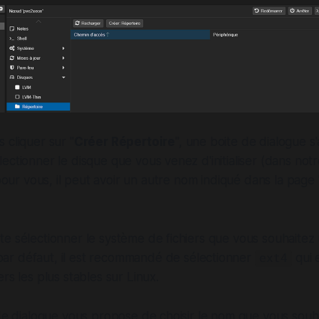
 cliquer sur "
Créer Répertoire
", une boite de dialogue s'
ectionner le disque que vous venez d'initialiser (dans notre
pour vous, il peut avoir un autre nom indiqué dans la page 
e sélectionner le système de fichiers que vous souhaitez u
par défaut, il est recommandé de sélectionner
qui e
ext4
rs les plus stables sur Linux.
 de dialogue vous propose de choisir le nom que vous sou