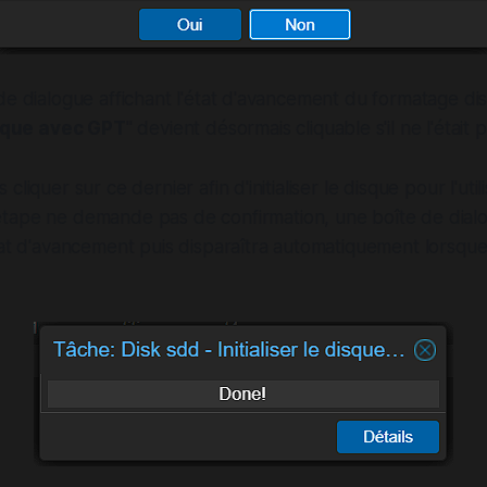
de dialogue affichant l'état d'avancement du formatage dis
disque avec GPT
" devient désormais cliquable s'il ne l'était 
cliquer sur ce dernier afin d'initialiser le disque pour l'util
 étape ne demande pas de confirmation, une boîte de dialo
at d'avancement puis disparaîtra automatiquement lorsque l'i