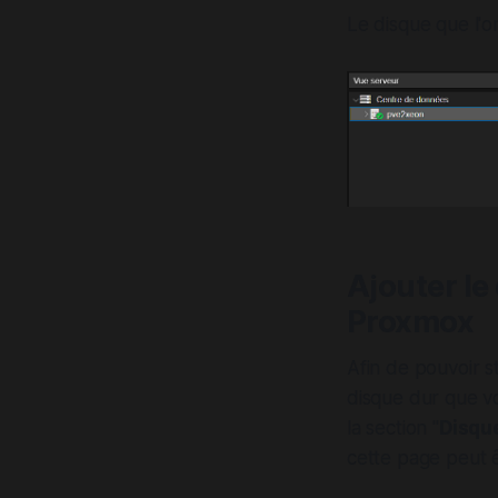
Le disque que l'on
Ajouter le
Proxmox
Afin de pouvoir s
disque dur que vo
la section "
Disqu
cette page peut ê