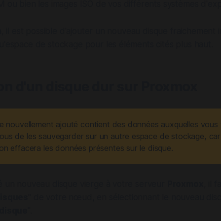
M ou bien les images ISO de vos différents systèmes d'expl
a, il est possible d'ajouter un nouveau disque fraichement i
u'espace de stockage pour les éléments cités plus haut.
tion d'un disque dur sur Proxmox
que nouvellement ajouté contient des données auxquelles vous
ous de les sauvegarder sur un autre espace de stockage, car
on effacera les données présentes sur le disque.
té un nouveau disque vierge à votre serveur
Proxmox
, il 
isques
" de votre nœud, en sélectionnant le nouveau disq
 disque
".