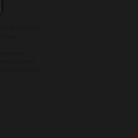
paraît, le bouton
pas avant.
isation avec
gue s'affichera
nitialisation est