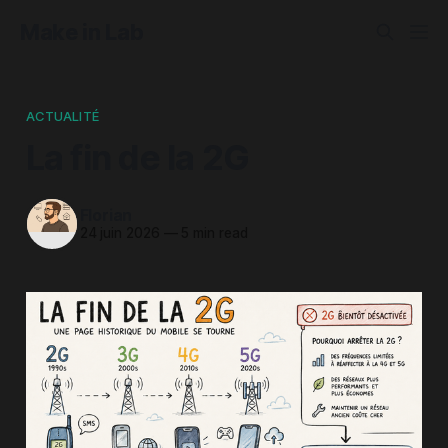
Make in Lab
ACTUALITÉ
La fin de la 2G
Florian
24 juin 2026
—
5 min read