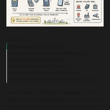
Sommaire
Retour sur ce qu'était la 2G
Pourquoi les opérateurs arrêtent-ils la 2G ?
La 2G est-elle encore utilisée ?
Quel calendrier pour la France ?
Quels impacts pour les particuliers ?
Une évolution naturelle des réseaux mobiles
Vous ne l'avez peut-être pas remarqué, mais c'est
officiel : la 2G vit ses dernières mois en France. Les
opérateurs ont engagé un vaste chantier visant à