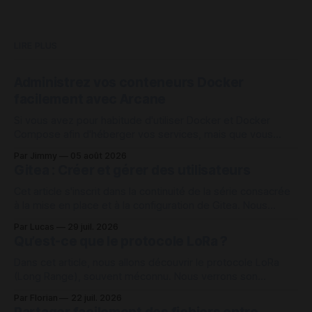
LIRE PLUS
Administrez vos conteneurs Docker
facilement avec Arcane
Si vous avez pour habitude d'utiliser Docker et Docker
Compose afin d'héberger vos services, mais que vous
vous retrouvez avec un assez grand nombre de conteneurs
Par Jimmy
05 août 2026
à administrer sur une machine, Arcane peut être une des
Gitea : Créer et gérer des utilisateurs
solutions intéressante pour vous aider à vous organiser
avec vos
Cet article s'inscrit dans la continuité de la série consacrée
à la mise en place et à la configuration de Gitea. Nous
continuons cette fois sur la création et la gestion des
Par Lucas
29 juil. 2026
comptes utilisateurs sur Gitea depuis l'interface web admin
Qu’est-ce que le protocole LoRa ?
et en interface de ligne de
Dans cet article, nous allons découvrir le protocole LoRa
(Long Range), souvent méconnu. Nous verrons son
fonctionnement ainsi que les raisons pour lesquelles ce
Par Florian
22 juil. 2026
protocole peut s’avérer intéressant dans de nombreux cas