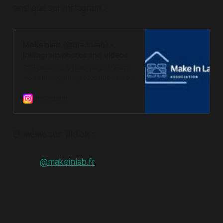
ainsi que sur Instagram :
Makeinlab (@ma.in.lab) •
Instagram photos and videos
20 Followers, 5 Following, 79 Posts
- See Instagram photos and videos
from Makeinlab (@ma.in.lab)
Instagram
Et même sur TikTok :
@makeinlab.fr