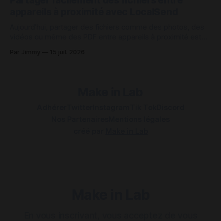
Partager facilement des fichiers entre
d’usage. Comment fonctionne le protocole LoRa ? Le
appareils à proximité avec LocalSend
protocole LoRa repose sur une communication radio à très
Aujourd'hui, partager des fichiers comme des photos, des
vidéos ou même des PDF entre appareils à proximité est
une tâche qui peut être contrariant sur plusieurs points.
Par Jimmy
15 juil. 2026
Pour des appareils de même marque, comme ceux d'Apple,
c'est plutôt simple en utilisant AirDrop ou une
Make in Lab
Adhérer
Twitter
Instagram
Tik Tok
Discord
Nos Partenaires
Mentions légales
créé par
Make in Lab
Make in Lab
En vous inscrivant, vous acceptez de vous