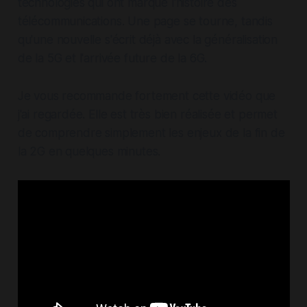
technologies qui ont marqué l'histoire des
télécommunications. Une page se tourne, tandis
qu'une nouvelle s'écrit déjà avec la généralisation
de la 5G et l'arrivée future de la 6G.
Je vous recommande fortement cette vidéo que
j'ai regardée. Elle est très bien réalisée et permet
de comprendre simplement les enjeux de la fin de
la 2G en quelques minutes.