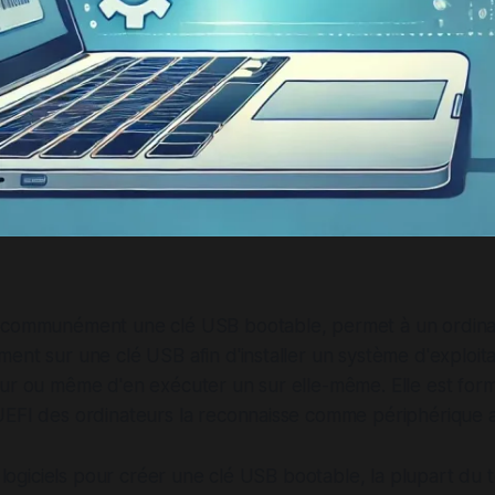
 communément une clé USB bootable, permet à un ordina
ent sur une clé USB afin d'installer un système d'exploita
eur ou même d'en exécuter un sur elle-même. Elle est for
UEFI des ordinateurs la reconnaisse comme périphérique 
s logiciels pour créer une clé USB bootable, la plupart du 