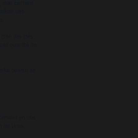
mais certains
même des
s.
n créé des clés
des quantité de
s plus connus se
normales en clés
n de Linux