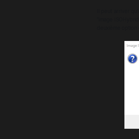
Il peut arriver q
"image ISOHybrid 
deuxième option e