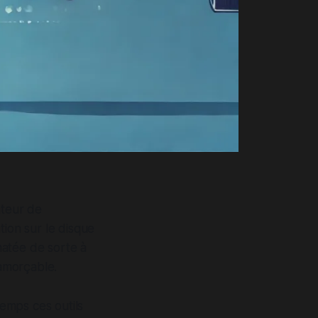
teur de
tion sur le disque
matée de sorte à
amorçable.
temps ces outils