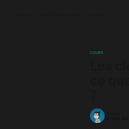
Accueil
Actualité
Cours
Réseau
Cybersécurité
COURS
Les cl
ce que
?
Jimmy
30 sept. 20