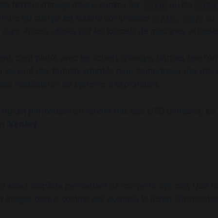
c les fichiers d'image disque comme les
ou les
.iso
.img
endre en charge les fichiers compressés
,
ou 
.zip
.gz
 durs virtuels utilisés par les logiciels de machines virtuelle
nt, c'est plutôt avec les fichiers d'images disques que l'o
r ce sont des formats adaptés pour compresser des gran
s installateurs de système d'exploitation.
rs logiciel permettant de rendre des clés USB bootable, le
et
Ventoy
.
iciel assez simpliste permettant de convertir des clés USB 
 images disque comme par exemple le fichier d'installatio
.