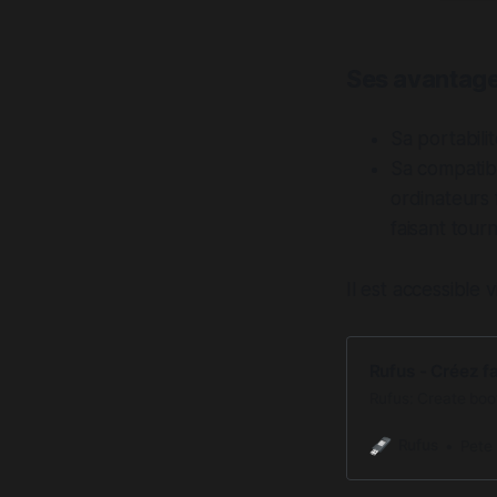
Ses avantag
Sa portabili
Sa compatibi
ordinateurs 
faisant tou
Il est accessible vi
Rufus - Créez f
Rufus: Create boo
Rufus
Pete