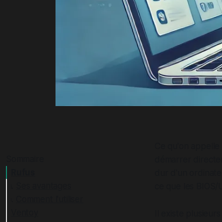
Ce qu'on appelle
Sommaire
démarrer directem
Rufus
dur d'un ordinat
Ses avantages
ce que les BIOS/
Comment l'utiliser
Ventoy
Il existe plusieur