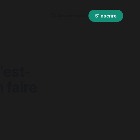
Se connecter
S'inscrire
'est-
 faire