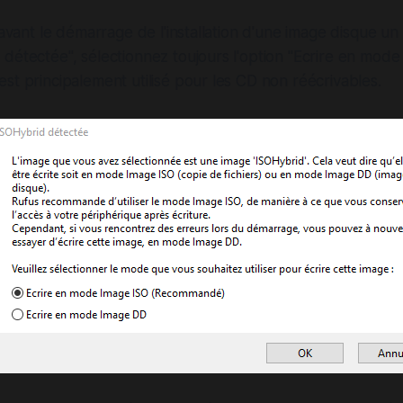
u'avant le démarrage de l'installation d'une image disque un
détectée", sélectionnez toujours l'option "Ecrire en mode 
st principalement utilisé pour les CD non réécrivables.