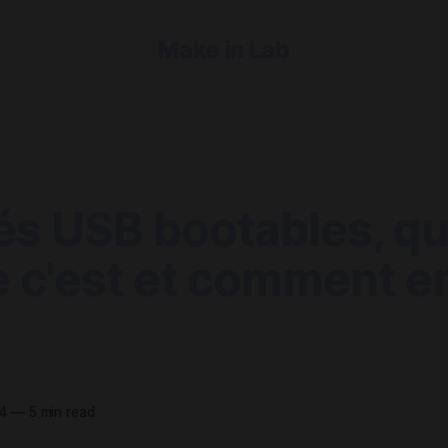
Make in Lab
és USB bootables, qu
 c'est et comment en
24
—
5 min read