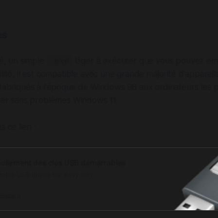
es
té, un simple
léger à exécuter que vous pouvez em
.exe
lité, il est compatible avec une grande majorité d'appareil
fabriqués à l'époque de Windows 98 aux ordinateurs les p
rner sans problèmes Windows 11.
a ce lien :
acilement des clés USB démarrables
table USB drives the easy way
 Batard