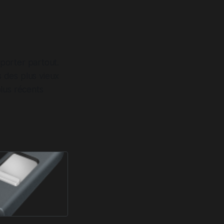
porter partout.
s des plus vieux
lus récents