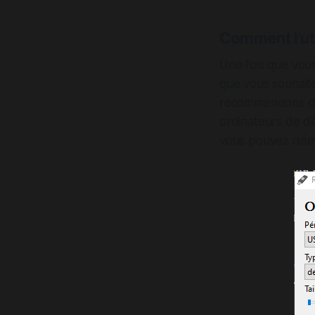
Comment l'uti
Une fois que vous 
que vous souhaitez
recommendons de 
ordinateurs de dé
vous pouvez démar