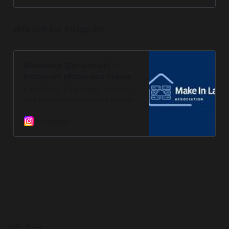
ainsi que sur Instagram :
Makeinlab (@ma.in.lab) •
Instagram photos and videos
6 Followers, 5 Following, 12 Posts -
See Instagram photos and videos
from Makeinlab (@ma.in.lab)
Instagram
LIRE PLUS