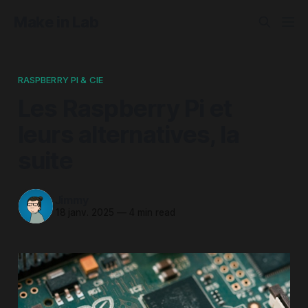
Make in Lab
RASPBERRY PI & CIE
Les Raspberry Pi et
leurs alternatives, la
suite
Jimmy
18 janv. 2025
—
4 min read