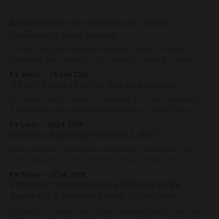
Administrez vos conteneurs Docker
facilement avec Arcane
Si vous avez pour habitude d'utiliser Docker et Docker
Compose afin d'héberger vos services, mais que vous
vous retrouvez avec un assez grand nombre de conteneurs
Par Jimmy
05 août 2026
à administrer sur une machine, Arcane peut être une des
Gitea : Créer et gérer des utilisateurs
solutions intéressante pour vous aider à vous organiser
avec vos
Cet article s'inscrit dans la continuité de la série consacrée
à la mise en place et à la configuration de Gitea. Nous
continuons cette fois sur la création et la gestion des
Par Lucas
29 juil. 2026
comptes utilisateurs sur Gitea depuis l'interface web admin
Qu’est-ce que le protocole LoRa ?
et en interface de ligne de
Dans cet article, nous allons découvrir le protocole LoRa
(Long Range), souvent méconnu. Nous verrons son
fonctionnement ainsi que les raisons pour lesquelles ce
Par Florian
22 juil. 2026
protocole peut s’avérer intéressant dans de nombreux cas
Partager facilement des fichiers entre
d’usage. Comment fonctionne le protocole LoRa ? Le
appareils à proximité avec LocalSend
protocole LoRa repose sur une communication radio à très
Aujourd'hui, partager des fichiers comme des photos, des