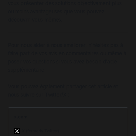
vous présenter des solutions objectivement plus
ou moins avantageuses que vous pouvez
découvrir vous mêmes.
Pour nous aider à nous améliorer, n'hésitez pas à
faire part de vos avis en commentaires ou même à
poser vos questions si vous avez besoin d'aide
supplémentaire.
Vous pouvez également partager cet article et
nous suivre sur Twitter/X :
x.com
X (formerly Twitter)