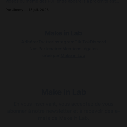
vidéos ou même des PDF entre appareils à proximité est
une tâche qui peut être contrariant sur plusieurs points.
Par Jimmy
15 juil. 2026
Pour des appareils de même marque, comme ceux d'Apple,
c'est plutôt simple en utilisant AirDrop ou une
Make in Lab
Adhérer
Twitter
Instagram
Tik Tok
Discord
Nos Partenaires
Mentions légales
créé par
Make in Lab
Make in Lab
En vous inscrivant, vous acceptez de vous
abonner à notre newsletter et à recevoir des e-
mails de Make in Lab.