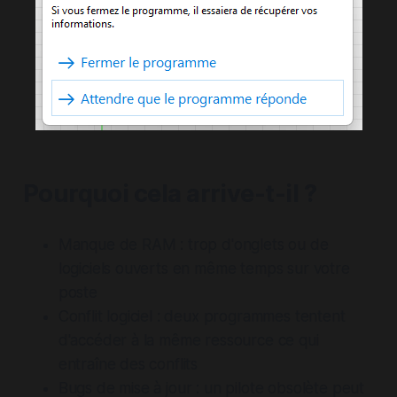
Pourquoi cela arrive-t-il ?
Manque de RAM : trop d'onglets ou de
logiciels ouverts en même temps sur votre
poste
Conflit logiciel : deux programmes tentent
d'accéder à la même ressource ce qui
entraîne des conflits
Bugs de mise à jour : un pilote obsolète peut