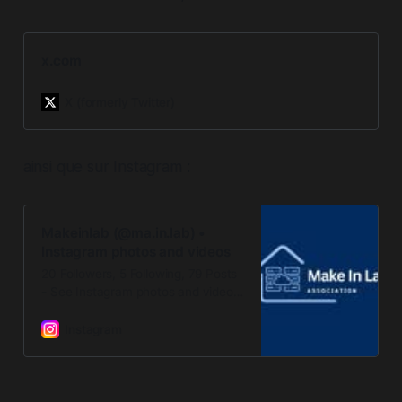
x.com
X (formerly Twitter)
ainsi que sur Instagram :
Makeinlab (@ma.in.lab) •
Instagram photos and videos
20 Followers, 5 Following, 79 Posts
- See Instagram photos and videos
from Makeinlab (@ma.in.lab)
Instagram