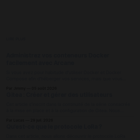
LIRE PLUS
Administrez vos conteneurs Docker
facilement avec Arcane
Si vous avez pour habitude d'utiliser Docker et Docker
Compose afin d'héberger vos services, mais que vous
vous retrouvez avec un assez grand nombre de conteneurs
Par Jimmy
05 août 2026
à administrer sur une machine, Arcane peut être une des
Gitea : Créer et gérer des utilisateurs
solutions intéressante pour vous aider à vous organiser
avec vos
Cet article s'inscrit dans la continuité de la série consacrée
à la mise en place et à la configuration de Gitea. Nous
continuons cette fois sur la création et la gestion des
Par Lucas
29 juil. 2026
comptes utilisateurs sur Gitea depuis l'interface web admin
Qu’est-ce que le protocole LoRa ?
et en interface de ligne de
Dans cet article, nous allons découvrir le protocole LoRa