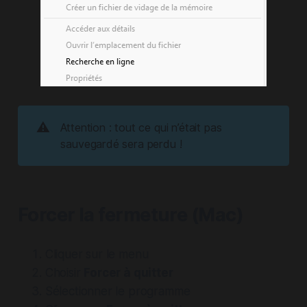
⚠️
Attention : tout ce qui n’était pas
sauvegardé sera perdu !
Forcer la fermeture (Mac)
Cliquer sur le menu
Choisir
Forcer à quitter
Sélectionner le programme