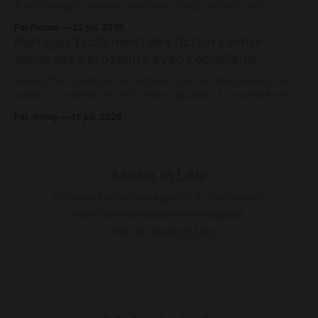
(Long Range), souvent méconnu. Nous verrons son
fonctionnement ainsi que les raisons pour lesquelles ce
Par Florian
22 juil. 2026
protocole peut s’avérer intéressant dans de nombreux cas
Partager facilement des fichiers entre
d’usage. Comment fonctionne le protocole LoRa ? Le
appareils à proximité avec LocalSend
protocole LoRa repose sur une communication radio à très
Aujourd'hui, partager des fichiers comme des photos, des
vidéos ou même des PDF entre appareils à proximité est
une tâche qui peut être contrariant sur plusieurs points.
Par Jimmy
15 juil. 2026
Pour des appareils de même marque, comme ceux d'Apple,
c'est plutôt simple en utilisant AirDrop ou une
Make in Lab
Adhérer
Twitter
Instagram
Tik Tok
Discord
Nos Partenaires
Mentions légales
créé par
Make in Lab