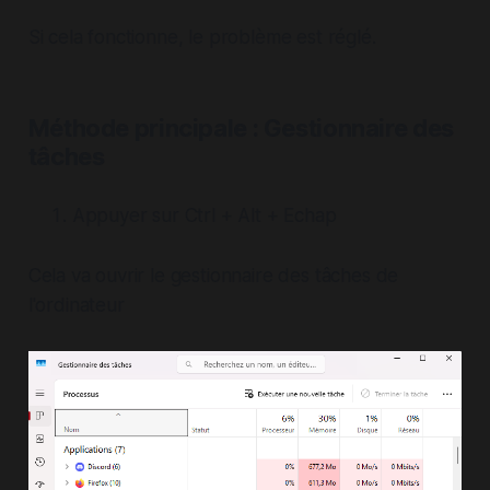
Si cela fonctionne, le problème est réglé.
Méthode principale : Gestionnaire des
tâches
Appuyer sur Ctrl + Alt + Echap
Cela va ouvrir le gestionnaire des tâches de
l'ordinateur