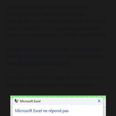
Un programme qui ne répond plus est un
problème très courant en informatique.
Cela signifie que le logiciel est
bloqué
: il ne réagit
plus à vos actions, vous ne pouvez plus cliquer,
taper du texte ou fermer la fenêtre normalement.
Ce type de problème peut être impressionnant,
mais dans la grande majorité des cas, il est
sans
gravité
et se résout facilement.
Un programme bloqué apparaît souvent comme
grisé
ou avec la mention
« Ne répond pas »
.