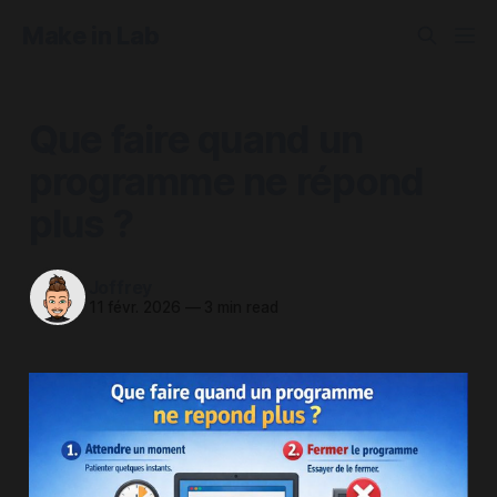
Make in Lab
Que faire quand un
programme ne répond
plus ?
Joffrey
11 févr. 2026
—
3 min read