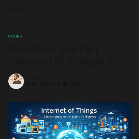
Make in Lab
COURS
Qu’est-ce que l’IoT
(Internet of Things) ?
Florian
21 janv. 2026
—
5 min read