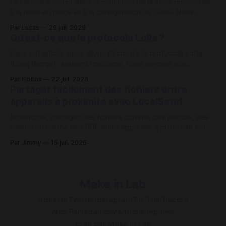
avec vos
Cet article s'inscrit dans la continuité de la série consacrée
à la mise en place et à la configuration de Gitea. Nous
continuons cette fois sur la création et la gestion des
Par Lucas
29 juil. 2026
comptes utilisateurs sur Gitea depuis l'interface web admin
Qu’est-ce que le protocole LoRa ?
et en interface de ligne de
Dans cet article, nous allons découvrir le protocole LoRa
(Long Range), souvent méconnu. Nous verrons son
fonctionnement ainsi que les raisons pour lesquelles ce
Par Florian
22 juil. 2026
protocole peut s’avérer intéressant dans de nombreux cas
Partager facilement des fichiers entre
d’usage. Comment fonctionne le protocole LoRa ? Le
appareils à proximité avec LocalSend
protocole LoRa repose sur une communication radio à très
Aujourd'hui, partager des fichiers comme des photos, des
vidéos ou même des PDF entre appareils à proximité est
une tâche qui peut être contrariant sur plusieurs points.
Par Jimmy
15 juil. 2026
Pour des appareils de même marque, comme ceux d'Apple,
c'est plutôt simple en utilisant AirDrop ou une
Make in Lab
Adhérer
Twitter
Instagram
Tik Tok
Discord
Nos Partenaires
Mentions légales
créé par
Make in Lab