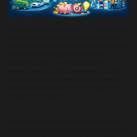
Personnellement passionné par l’IoT, je pense que
nous pouvons affirmer sans aucun doute que son
omniprésence n’est plus de la science-fiction, mais
bien une réalité. L’image présentée illustre
parfaitement cela. Ce monde connecté est
fascinant, mais il comporte également des risques,
que nous aborderons dans un prochain article.
Comme toujours, je vous remercie d’avoir pris le
temps de lire mon article.
Pour nous aider à nous améliorer, n'hésitez pas à
faire part de vos avis en commentaires ou même à