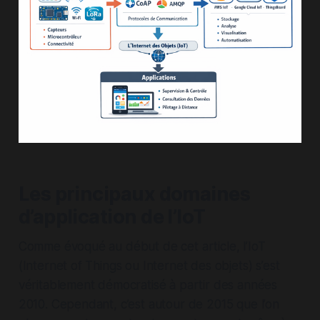
Les principaux domaines
d’application de l’IoT
Comme évoqué au début de cet article, l’IoT
(Internet of Things ou Internet des objets) s’est
véritablement démocratisé à partir des années
2010. Cependant, c’est autour de 2015 que l’on