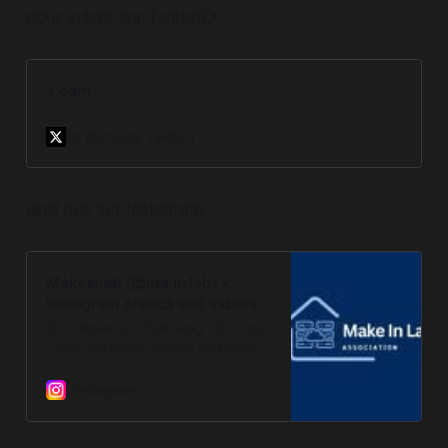
nous suivre sur Twitter/X :
x.com
X (formerly Twitter)
ainsi que sur Instagram :
Makeinlab (@ma.in.lab) •
Instagram photos and videos
20 Followers, 5 Following, 79 Posts
- See Instagram photos and videos
from Makeinlab (@ma.in.lab)
Instagram