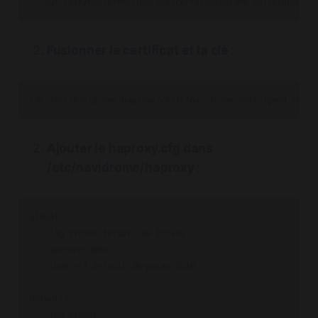
  -out /etc/navidrome/haproxy/certs/navidrome-selfsigned.cr
Fusionner le certificat et la clé
:
cat /etc/navidrome/haproxy/certs/navidrome-selfsigned.crt /
Ajouter le haproxy.cfg dans
/etc/navidrome/haproxy
:
global

    log stdout format raw local0

    maxconn 4000

    tune.ssl.default-dh-param 2048

defaults

    log global
