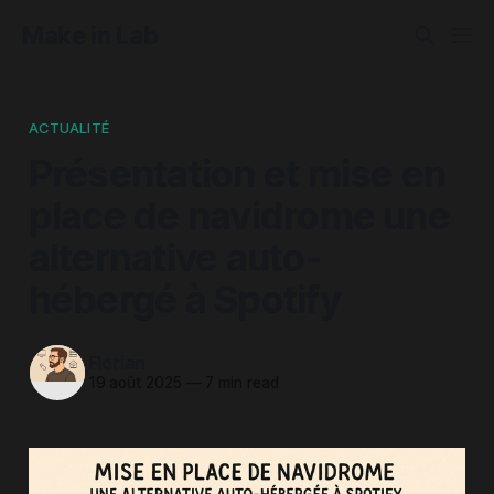
Make in Lab
ACTUALITÉ
Présentation et mise en
place de navidrome une
alternative auto-
hébergé à Spotify
Florian
19 août 2025
—
7 min read