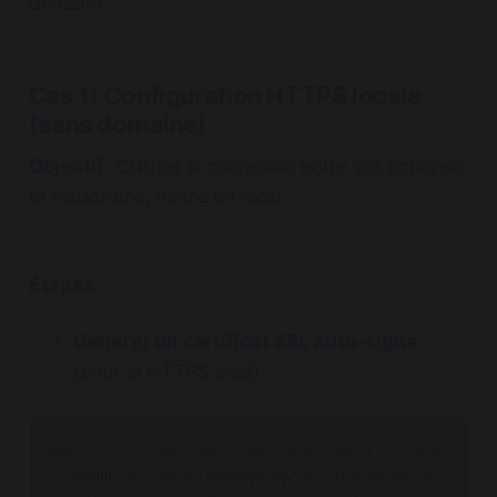
domaine.
Cas 1 : Configuration HTTPS locale
(sans domaine)
Objectif
: Chiffrer la connexion entre vos appareils
et Navidrome, même en local.
Étapes :
Générer un certificat SSL auto-signé
(pour le HTTPS local) :
openssl req -x509 -nodes -days 3650 -newkey rsa:2048 \

  -keyout /etc/navidrome/haproxy/certs/navidrome-selfsigned.