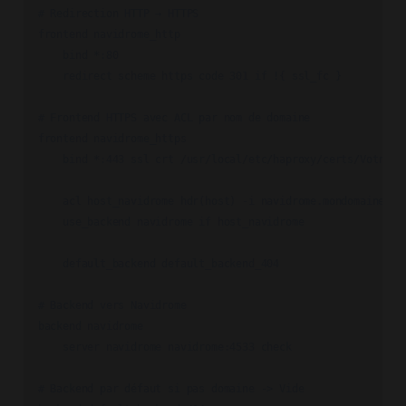
# Redirection HTTP → HTTPS

frontend navidrome_http

    bind *:80

    redirect scheme https code 301 if !{ ssl_fc }

# Frontend HTTPS avec ACL par nom de domaine

frontend navidrome_https

    bind *:443 ssl crt /usr/local/etc/haproxy/certs/Votre_Ce
    acl host_navidrome hdr(host) -i navidrome.mondomaine.fr

    use_backend navidrome if host_navidrome

    default_backend default_backend_404

# Backend vers Navidrome

backend navidrome

    server navidrome navidrome:4533 check

# Backend par défaut si pas domaine -> Vide
