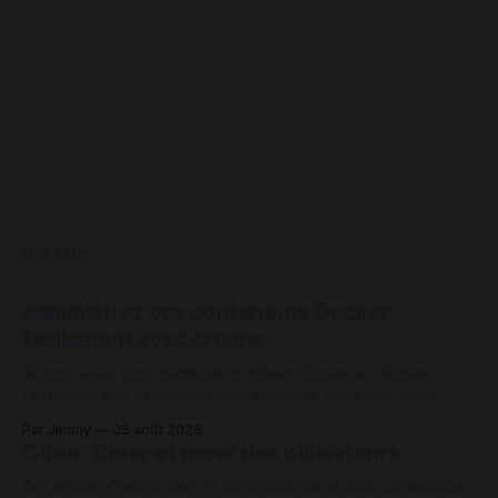
LIRE PLUS
Administrez vos conteneurs Docker
facilement avec Arcane
Si vous avez pour habitude d'utiliser Docker et Docker
Compose afin d'héberger vos services, mais que vous
vous retrouvez avec un assez grand nombre de conteneurs
Par Jimmy
05 août 2026
à administrer sur une machine, Arcane peut être une des
Gitea : Créer et gérer des utilisateurs
solutions intéressante pour vous aider à vous organiser
avec vos
Cet article s'inscrit dans la continuité de la série consacrée