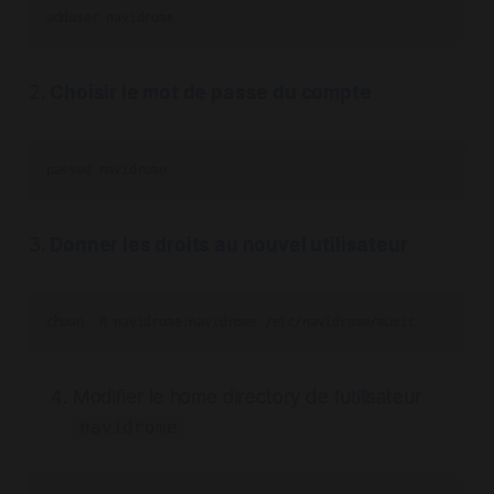
adduser navidrome
2.
Choisir le mot de passe du compte
passwd navidrome
3.
Donner les droits au nouvel utilisateur
chown -R navidrome:navidrome /etc/navidrome/music
Modifier le home directory de l’utilisateur
navidrome