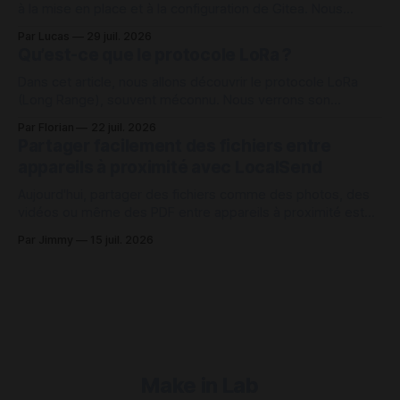
à la mise en place et à la configuration de Gitea. Nous
continuons cette fois sur la création et la gestion des
Par Lucas
29 juil. 2026
comptes utilisateurs sur Gitea depuis l'interface web admin
Qu’est-ce que le protocole LoRa ?
et en interface de ligne de
Dans cet article, nous allons découvrir le protocole LoRa
(Long Range), souvent méconnu. Nous verrons son
fonctionnement ainsi que les raisons pour lesquelles ce
Par Florian
22 juil. 2026
protocole peut s’avérer intéressant dans de nombreux cas
Partager facilement des fichiers entre
d’usage. Comment fonctionne le protocole LoRa ? Le
appareils à proximité avec LocalSend
protocole LoRa repose sur une communication radio à très
Aujourd'hui, partager des fichiers comme des photos, des
vidéos ou même des PDF entre appareils à proximité est
une tâche qui peut être contrariant sur plusieurs points.
Par Jimmy
15 juil. 2026
Pour des appareils de même marque, comme ceux d'Apple,
c'est plutôt simple en utilisant AirDrop ou une
Make in Lab