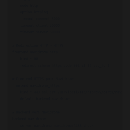
    mode http

    option httplog

    timeout connect 5000

    timeout client 50000

    timeout server 50000

# Redirection HTTP → HTTPS

frontend navidrome_http

    bind *:80

    redirect scheme https code 301 if !{ ssl_fc }

# Frontend HTTPS pour Navidrome

frontend navidrome_https

    bind *:443 ssl crt /usr/local/etc/haproxy/certs/navidrom
    default_backend navidrome

# Backend vers Navidrome

backend navidrome
