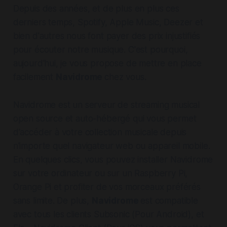
(accès externe)
Depuis des années, et de plus en plus ces
Astuce pour Navidrome : sécuriser l'accès à
Prérequis :
derniers temps, Spotify, Apple Music, Deezer et
votre dossier de musique
Étapes :
bien d'autres nous font payer des prix injustifiés
pour écouter notre musique. C'est pourquoi,
aujourd'hui, je vous propose de mettre en place
facilement
Navidrome
chez vous.
Navidrome est un serveur de streaming musical
open source et auto-hébergé qui vous permet
d'accéder à votre collection musicale depuis
n'importe quel navigateur web ou appareil mobile.
En quelques clics, vous pouvez installer Navidrome
sur votre ordinateur ou sur un Raspberry Pi,
Orange Pi et profiter de vos morceaux préférés
sans limite. De plus,
Navidrome
est compatible
avec tous les clients Subsonic (Pour Android), et