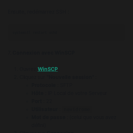
Ensuite, redémarrez SSH :
7.
Connexion avec WinSCP
Ouvrez
WinSCP
.
Cliquez sur
"Nouvelle session"
:
Protocole
: SFTP
Hôte
: IP Local de votre Serveur
Port
: 22
Utilisateur
:
navidrome
Mot de passe
: (celui que vous avez
défini)