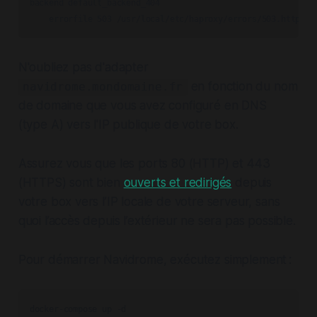
backend default_backend_404

N'oubliez pas d'adapter
en fonction du nom
navidrome.mondomaine.fr
de domaine que vous avez configuré en DNS
(type A) vers l'IP publique de votre box.
Assurez vous que les ports 80 (HTTP) et 443
(HTTPS) sont bien
ouverts et redirigés
depuis
votre box vers l’IP locale de votre serveur, sans
quoi l’accès depuis l’extérieur ne sera pas possible.
Pour démarrer Navidrome, exécutez simplement :
docker-compose up -d