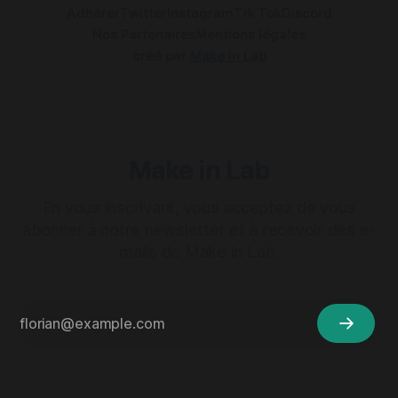
Adhérer
Twitter
Instagram
Tik Tok
Discord
Nos Partenaires
Mentions légales
créé par
Make in Lab
Make in Lab
En vous inscrivant, vous acceptez de vous
abonner à notre newsletter et à recevoir des e-
mails de Make in Lab.