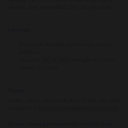
Internet, avec un certificat Let’s Encrypt valide.
Prérequis :
Un nom de domaine pointant vers votre IP
publique,
Les ports
et
redirigés vers votre
80
443
serveur HAProxy.
Étapes :
Veuillez placer votre certificat au format pem dans
le répertoire
/etc/navidrome/haproxy/certs
Si vous n’avez pas encore de certificat pour